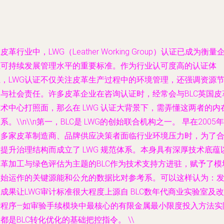
皮革行业中，LWG（Leather Working Group）认证已成为衡量
业可持续发展管理水平的重要标准。作为行业认可度高的认证体
系，LWG认证不仅关注皮革生产过程中的环境管理，还强调资源
约与社会责任。许多皮革企业在咨询认证时，经常会与BLC英国皮
术中心打照面，那么在 LWG 认证大背景下，需弄懂这两者的内
系。\\n\\n第一，BLC是 LWG的创始联合机构之一。 早在2005年
当多家皮革制造商、品牌供应决策者面临行业环境压力时，为了
提升治理结构而成立了 LWG 规范体系。本身具有深厚技术底蕴
皮革加工与绿色评估为主题的BLC作为技术支持方进驻，赋予了模
初始运作的关键源能和公允的数据比对参考系。可以这样认为：
成果让LWG审计标准很大程度上源自 BLC数年代商业实验室及改
进程序—如审验手续模块中最核心的有限金属最小限度投入方法实
都是BLC转化优化的基础把控指令。 \\